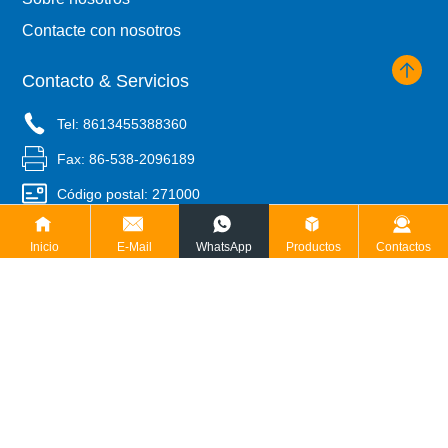
Contacte con nosotros
Contacto & Servicios
Tel: 8613455388360
Fax: 86-538-2096189
Código postal: 271000
Correo electrónico: dongtai@dtdiesel.com
Inicio
E-Mail
WhatsApp
Productos
Contactos
Añadir: Zona de alta tecnología, Taian, Shandong, China.
© 2024 Tai'an Dongtai Machine Manufacturing Co.,LTD.
鲁ICP备15006010号-1
Powered by www.300.cn
SEO
Licencia de negocio