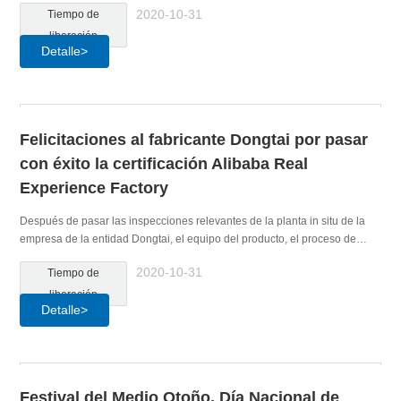
2020-10-31
Tiempo de
liberación
Detalle>
Felicitaciones al fabricante Dongtai por pasar
con éxito la certificación Alibaba Real
Experience Factory
Después de pasar las inspecciones relevantes de la planta in situ de la
empresa de la entidad Dongtai, el equipo del producto, el proceso de
producción, los certificados de calificación, etc., el fabricante de Dongtai
2020-10-31
Tiempo de
aprobó con éxito la inspección panorámica de fábrica de 360 grados y
obtuvo la certificación relevante.
liberación
Detalle>
Festival del Medio Otoño, Día Nacional de