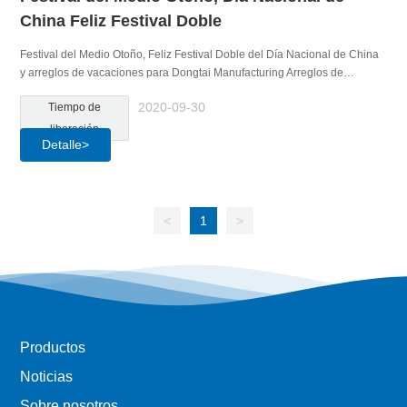
China Feliz Festival Doble
Festival del Medio Otoño, Feliz Festival Doble del Día Nacional de China
y arreglos de vacaciones para Dongtai Manufacturing Arreglos de
vacaciones de Dongtai Manufacturing
2020-09-30
Tiempo de
liberación
Detalle>
<
1
>
Productos
Noticias
Sobre nosotros