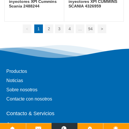
inyectores XPI Cummins
inyectores XPI CUMMINS
Scania 2488244
SCANIA 4326959
<
1
2
3
4
...
94
>
Productos
Noticias
Sobre nosotros
Contacte con nosotros
Contacto & Servicios
Tel: 8613455388360