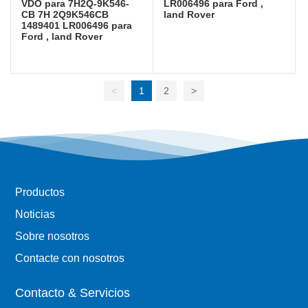
VDO para 7H2Q-9K546-
LR006496 para Ford ,
CB 7H 2Q9K546CB
land Rover
1489401 LR006496 para
Ford , land Rover
<
1
2
>
Productos
Noticias
Sobre nosotros
Contacte con nosotros
Contacto & Servicios