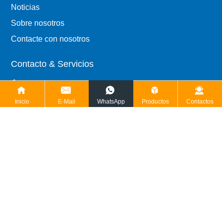
Noticias
Sobre nosotros
Contacte con nosotros
Contacto & Servicios
Tel: 8613455388360
Inicio
E-Mail
WhatsApp
Productos
Contactos
Fax: 86-538-2096189
Código postal: 271000
Correo electrónico: dongtai@dtdiesel.com
Añadir: Zona de alta tecnología, Taian, Shandong, China.
© 2024 Tai'an Dongtai Machine Manufacturing Co.,LTD.
鲁ICP备15006010号-1
Powered by www.300.cn
SEO
Licencia de negocio